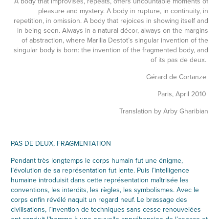
A body that improvises, repeats, offers uncountable moments of
pleasure and mystery. A body in rupture, in continuity, in
repetition, in omission. A body that rejoices in showing itself and
in being seen. Always in a natural décor, always on the margins
of abstraction, where Marilia Destot’s singular invention of the
singular body is born: the invention of the fragmented body, and
of its pas de deux.
Gérard de Cortanze
Paris, April 2010
Translation by Arby Gharibian
PAS DE DEUX, FRAGMENTATION
Pendant très longtemps le corps humain fut une énigme,
l’évolution de sa représentation fut lente. Puis l’intelligence
humaine introduisit dans cette représentation maîtrisée les
conventions, les interdits, les règles, les symbolismes. Avec le
corps enfin révélé naquit un regard neuf. Le brassage des
civilisations, l’invention de techniques sans cesse renouvelées